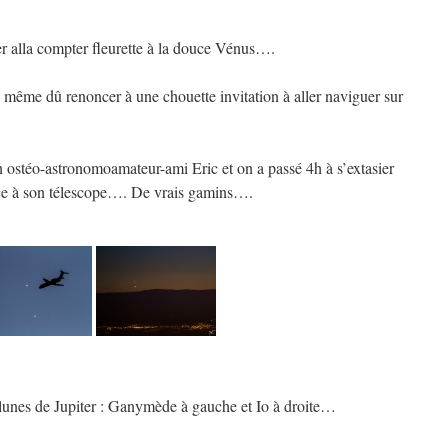
ter alla compter fleurette à la douce Vénus….
i même dû renoncer à une chouette invitation à aller naviguer sur
 ostéo-astronomoamateur-ami Eric et on a passé 4h à s’extasier
râce à son télescope…. De vrais gamins….
 lunes de Jupiter : Ganymède à gauche et Io à droite…