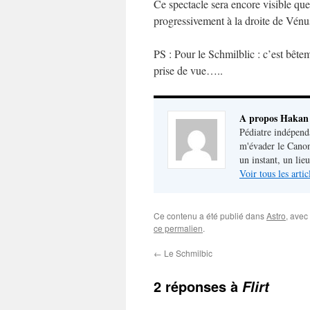
Ce spectacle sera encore visible que
progressivement à la droite de Vén
PS : Pour le Schmilblic : c’est bête
prise de vue…..
A propos Hakan
Pédiatre indépenda
m'évader le Canon
un instant, un lie
Voir tous les art
Ce contenu a été publié dans
Astro
, avec
ce permalien
.
←
Le Schmilbic
2 réponses à
Flirt