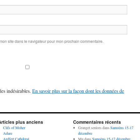
 mon site dans le navigateur pour mon prochain commentaire.
les indésirables.
En savoir plus sur la façon dont les données de
Articles plus anciens
Commentaires récents
Clifs of Moher
Granget seniors
dans
Samoëns 15-17
Adare
décembre
Ardfert Cathderal
Mu
dans
Samoëns 15-17 décembre