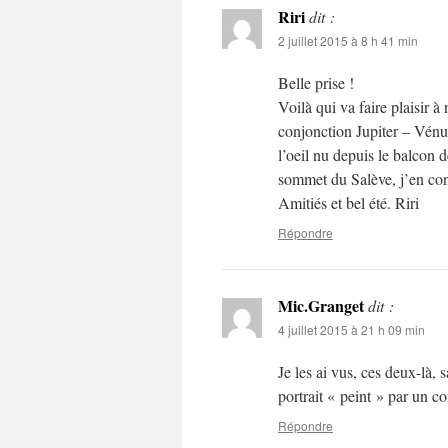
Riri
dit :
2 juillet 2015 à 8 h 41 min
Belle prise !
Voilà qui va faire plaisir à
conjonction Jupiter – Vénus, 
l’oeil nu depuis le balcon
sommet du Salève, j’en con
Amitiés et bel été. Riri
Répondre
Mic.Granget
dit :
4 juillet 2015 à 21 h 09 min
Je les ai vus, ces deux-là, 
portrait « peint » par un c
Répondre