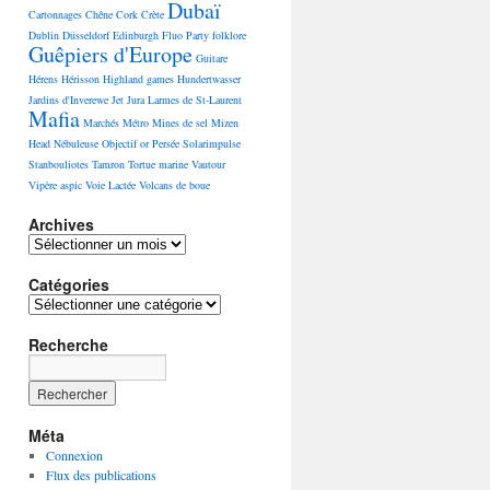
Dubaï
Cartonnages
Chêne
Cork
Crète
Dublin
Düsseldorf
Edinburgh
Fluo Party
folklore
Guêpiers d'Europe
Guitare
Hérens
Hérisson
Highland games
Hundertwasser
Jardins d'Inverewe
Jet
Jura
Larmes de St-Laurent
Mafia
Marchés
Métro
Mines de sel
Mizen
Head
Nébuleuse
Objectif
or
Persée
Solarimpulse
Stanbouliotes
Tamron
Tortue marine
Vautour
Vipère aspic
Voie Lactée
Volcans de boue
Archives
Archives
Catégories
Catégories
Recherche
Méta
Connexion
Flux des publications