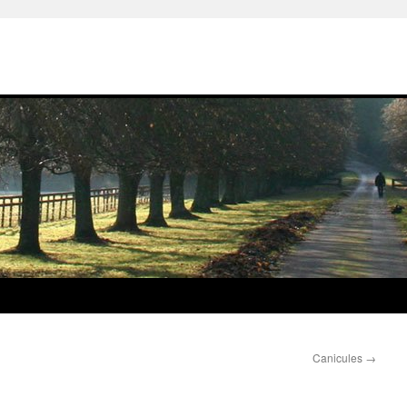
Canicules
→