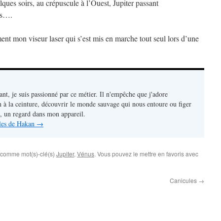
lques soirs, au crépuscule à l’Ouest, Jupiter passant
us….
ment mon viseur laser qui s’est mis en marche tout seul lors d’une
nt, je suis passionné par ce métier. Il n'empêche que j'adore
 à la ceinture, découvrir le monde sauvage qui nous entoure ou figer
u, un regard dans mon appareil.
icles de Hakan
→
 comme mot(s)-clé(s)
Jupiter
,
Vénus
. Vous pouvez le mettre en favoris avec
Canicules
→