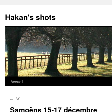
Aller
au
Hakan's shots
contenu
Accueil
←
ISS
Samoëns 15-17 décembre