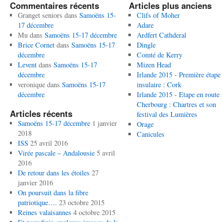
Commentaires récents
Articles plus anciens
Granget seniors
dans
Samoëns 15-
Clifs of Moher
17 décembre
Adare
Mu
dans
Samoëns 15-17 décembre
Ardfert Cathderal
Brice Cornet
dans
Samoëns 15-17
Dingle
décembre
Comté de Kerry
Levent
dans
Samoëns 15-17
Mizen Head
décembre
Irlande 2015 - Première étape
veronique
dans
Samoëns 15-17
insulaire : Cork
décembre
Irlande 2015 - Etape en route
Cherbourg : Chartres et son
Articles récents
festival des Lumières
Samoëns 15-17 décembre
1 janvier
Orage
2018
Canicules
ISS
25 avril 2016
Virée pascale – Andalousie
5 avril
2016
De retour dans les étoiles
27
janvier 2016
On poursuit dans la fibre
patriotique….
23 octobre 2015
Reines valaisannes
4 octobre 2015