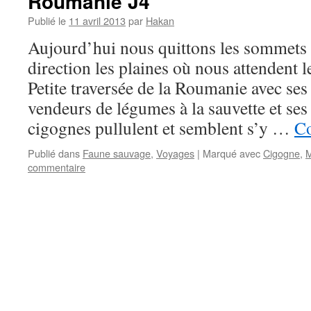
Roumanie J4
Publié le
11 avril 2013
par
Hakan
Aujourd’hui nous quittons les sommets 
direction les plaines où nous attendent 
Petite traversée de la Roumanie avec ses 
vendeurs de légumes à la sauvette et ses
cigognes pullulent et semblent s’y …
Co
Publié dans
Faune sauvage
,
Voyages
|
Marqué avec
Cigogne
,
M
commentaire