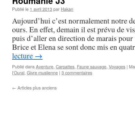
Roumanie J3
Publié le
1 avril 2013
par
Hakan
Aujourd’hui c’est normalement notre der
ours. En effet, demain il est prévu de vi
puis d’aller en direction de marais pour 
Brice et Elena se sont donc mis en qua
lecture
→
Publié dans
Aventure
,
Carpattes
,
Faune sauvage
,
Voyages
|
Ma
l'Oural
,
Givre musiienne
|
3 commentaires
←
Articles plus anciens