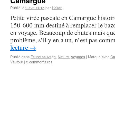
Camargue
Publié le
9 avril 2015
par
Hakan
Petite virée pascale en Camargue histoir
150-600 mm destiné à remplacer le b
en voyage. Beaucoup de chutes mais que
problème, s’il y en a un, n’est pas co
lecture
→
Publié dans
Faune sauvage
,
Nature
,
Voyages
|
Marqué avec
Ca
Vautour
|
3 commentaires