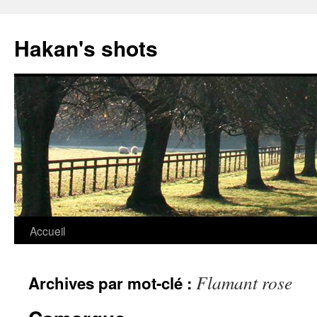
Aller
au
Hakan's shots
contenu
Accueil
Flamant rose
Archives par mot-clé :