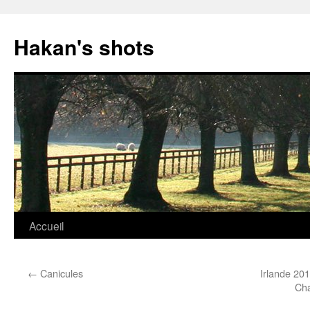
Aller
au
Hakan's shots
contenu
Accueil
←
Canicules
Irlande 20
Cha