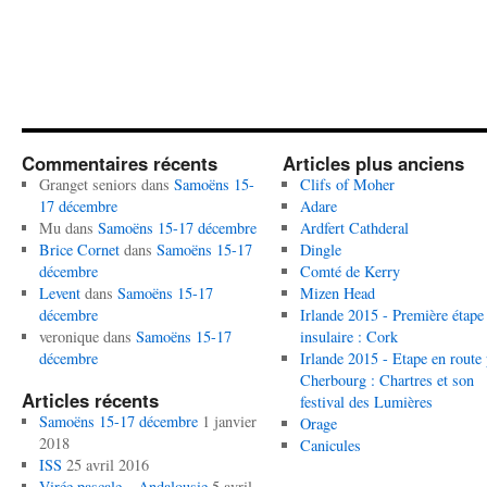
Commentaires récents
Articles plus anciens
Granget seniors
dans
Samoëns 15-
Clifs of Moher
17 décembre
Adare
Mu
dans
Samoëns 15-17 décembre
Ardfert Cathderal
Brice Cornet
dans
Samoëns 15-17
Dingle
décembre
Comté de Kerry
Levent
dans
Samoëns 15-17
Mizen Head
décembre
Irlande 2015 - Première étape
veronique
dans
Samoëns 15-17
insulaire : Cork
décembre
Irlande 2015 - Etape en route
Cherbourg : Chartres et son
Articles récents
festival des Lumières
Samoëns 15-17 décembre
1 janvier
Orage
2018
Canicules
ISS
25 avril 2016
Virée pascale – Andalousie
5 avril