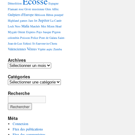
Ecosse
Démolition
Espagne
Flamant rose
Givre musiienne
Glen Affric
Guêpiers d'Europe
Hérisson
Héron pourpré
Jupiter
Highland games
Jazz
Jet
La Canée
Mafia
Loch Ness
Marchés
Mez
Mizen Head
Mygale
Orient Express
Pays basque
Pigeon
colombin
Poisson
Police
Pont de Galata
Saint-
Jean-de-Luz
Sirkeci
St-Sauveur-in-Chora
Vénus
Valenciennes
Vipère aspic
Zumba
Archives
Archives
Catégories
Catégories
Recherche
Méta
Connexion
Flux des publications
Flux des commentaires