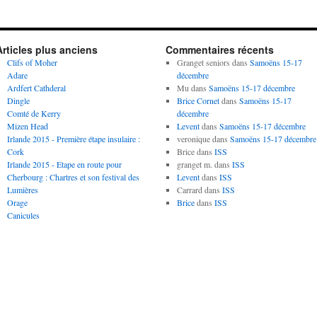
Articles plus anciens
Commentaires récents
Clifs of Moher
Granget seniors
dans
Samoëns 15-17
Adare
décembre
Ardfert Cathderal
Mu
dans
Samoëns 15-17 décembre
Dingle
Brice Cornet
dans
Samoëns 15-17
Comté de Kerry
décembre
Mizen Head
Levent
dans
Samoëns 15-17 décembre
Irlande 2015 - Première étape insulaire :
veronique
dans
Samoëns 15-17 décembre
Cork
Brice
dans
ISS
Irlande 2015 - Etape en route pour
granget m.
dans
ISS
Cherbourg : Chartres et son festival des
Levent
dans
ISS
Lumières
Carrard
dans
ISS
Orage
Brice
dans
ISS
Canicules