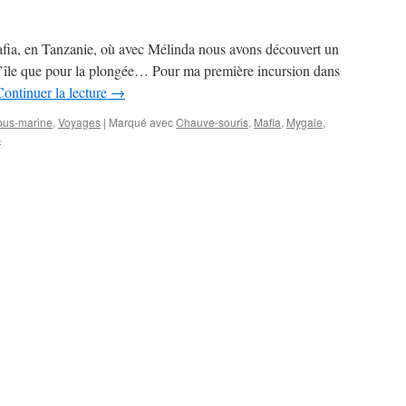
Mafia, en Tanzanie, où avec Mélinda nous avons découvert un
r l’île que pour la plongée… Pour ma première incursion dans
Continuer la lecture
→
ous-marine
,
Voyages
|
Marqué avec
Chauve-souris
,
Mafia
,
Mygale
,
s