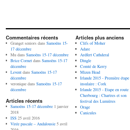
Commentaires récents
Articles plus anciens
Granget seniors
dans
Samoëns 15-
Clifs of Moher
17 décembre
Adare
Mu
dans
Samoëns 15-17 décembre
Ardfert Cathderal
Brice Cornet
dans
Samoëns 15-17
Dingle
décembre
Comté de Kerry
Levent
dans
Samoëns 15-17
Mizen Head
décembre
Irlande 2015 - Première étape
veronique
dans
Samoëns 15-17
insulaire : Cork
décembre
Irlande 2015 - Etape en route
Cherbourg : Chartres et son
Articles récents
festival des Lumières
Samoëns 15-17 décembre
1 janvier
Orage
2018
Canicules
ISS
25 avril 2016
Virée pascale – Andalousie
5 avril
2016