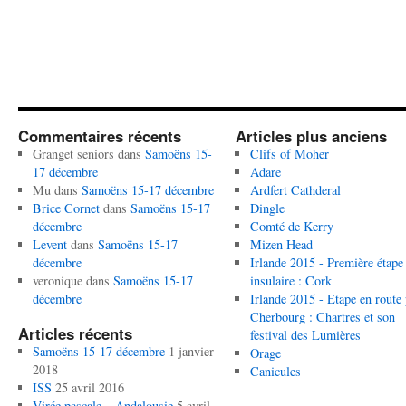
Commentaires récents
Articles plus anciens
Granget seniors
dans
Samoëns 15-
Clifs of Moher
17 décembre
Adare
Mu
dans
Samoëns 15-17 décembre
Ardfert Cathderal
Brice Cornet
dans
Samoëns 15-17
Dingle
décembre
Comté de Kerry
Levent
dans
Samoëns 15-17
Mizen Head
décembre
Irlande 2015 - Première étape
veronique
dans
Samoëns 15-17
insulaire : Cork
décembre
Irlande 2015 - Etape en route
Cherbourg : Chartres et son
Articles récents
festival des Lumières
Samoëns 15-17 décembre
1 janvier
Orage
2018
Canicules
ISS
25 avril 2016
Virée pascale – Andalousie
5 avril