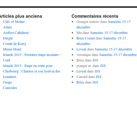
Articles plus anciens
Commentaires récents
Clifs of Moher
Granget seniors
dans
Samoëns 15-17
Adare
décembre
Ardfert Cathderal
Mu
dans
Samoëns 15-17 décembre
Dingle
Brice Cornet
dans
Samoëns 15-17
Comté de Kerry
décembre
Mizen Head
Levent
dans
Samoëns 15-17 décembre
Irlande 2015 - Première étape insulaire :
veronique
dans
Samoëns 15-17 décembre
Cork
Brice
dans
ISS
Irlande 2015 - Etape en route pour
granget m.
dans
ISS
Cherbourg : Chartres et son festival des
Levent
dans
ISS
Lumières
Carrard
dans
ISS
Orage
Brice
dans
ISS
Canicules