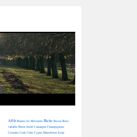
Affût
Biche
Baume les Messieurs
Boson
Buse
variable
Butor étoilé
Camargue
Champignons
Cistudes
Cork
Crète
Cygne
Démolition
Eyüp