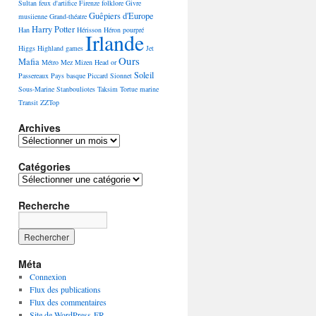
Sultan
feux d'artifice
Firenze
folklore
Givre
Guêpiers d'Europe
musiienne
Grand-théatre
Harry Potter
Han
Hérisson
Héron pourpré
Irlande
Higgs
Highland games
Jet
Ours
Mafia
Métro
Mez
Mizen Head
or
Soleil
Passereaux
Pays basque
Piccard
Sionnet
Sous-Marine
Stanbouliotes
Taksim
Tortue marine
Transit
ZZTop
Archives
Archives
Catégories
Catégories
Recherche
Méta
Connexion
Flux des publications
Flux des commentaires
Site de WordPress-FR